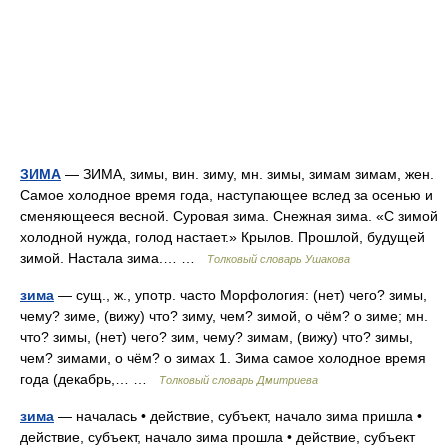
ЗИМА
— ЗИМА, зимы, вин. зиму, мн. зимы, зимам зимам, жен.
Самое холодное время года, наступающее вслед за осенью и
сменяющееся весной. Суровая зима. Снежная зима. «С зимой
холодной нужда, голод настает.» Крылов. Прошлой, будущей
зимой. Настала зима.… …
Толковый словарь Ушакова
зима
— сущ., ж., употр. часто Морфология: (нет) чего? зимы,
чему? зиме, (вижу) что? зиму, чем? зимой, о чём? о зиме; мн.
что? зимы, (нет) чего? зим, чему? зимам, (вижу) что? зимы,
чем? зимами, о чём? о зимах 1. Зима самое холодное время
года (декабрь,… …
Толковый словарь Дмитриева
зима
— началась • действие, субъект, начало зима пришла •
действие, субъект, начало зима прошла • действие, субъект