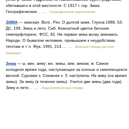
обитавшего в этой местности. С 1917 г. гор. Зима.
Географические… …
Географическая энциклопедия
ЗИМА
— зимская. Волг., Ряз. О долгой зиме. Глухов 1988, 53;
ДС, 199. Зима и лето. Сиб. Комнатный цветок бегония
семперфлоренс. ФСС, 82. Не первая зима волку зимовать.
Народн. О бывалом человеке, привыкшем к неудобствам,
тяготам и т. п. Жук. 1991, 214.… …
Большой словарь русских
поговорок
Зима
— ы, вин. зиму; мн. зимы, зим, зимам; ж. Самое
холодное время года, наступающее за осенью и сменяющееся
весной. Суровая з. Снежная з. З. наступила. На зиму (на время
зимы). За зиму (в течение зимы). Учится две зимы (два года).
Зиму и лето… …
Энциклопедический словарь