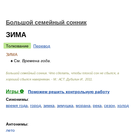
Большой семейный сонник
ЗИМА
Толкование
Перевод
ЗИМА
♠ См.
Времена года
.
Большой семейный сонник. Что сделать, чтобы плохой сон не сбылся, а
хороший сбылся навернякан. - М.: АСТ
.
Дубилин И.
.
2011
.
Игры ⚽
Поможем решить контрольную работу
Синонимы
:
время года
,
город
,
зимка
,
зимушка
,
морана
,
река
,
сезон
,
холод
Антонимы
:
лето