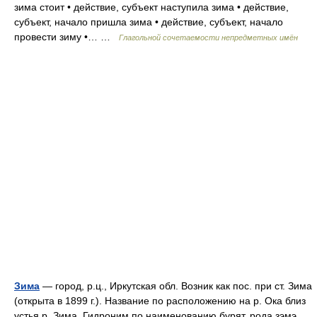
зима стоит • действие, субъект наступила зима • действие,
субъект, начало пришла зима • действие, субъект, начало
провести зиму •… …
Глагольной сочетаемости непредметных имён
Зима
— город, р.ц., Иркутская обл. Возник как пос. при ст. Зима
(открыта в 1899 г.). Название по расположению на р. Ока близ
устья р. Зима. Гидроним по наименованию бурят, рода зэмэ,