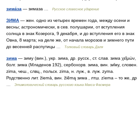
зима́за
— зимаза …
Русское словесное ударение
ЗИМА
— жен. одно из четырех времен года, между осени и
весны; астрономически, в сев. полушарии, от вступления
солнца в знак Козерога, 9 декабря, и до вступления его в знак
Овна, 8 марта; на деле же, от начала морозов и зимнего пути
до весенней распутицы …
Толковый словарь Даля
зима
— зиму (вин.), укр. зима, др. русск., ст. слав. зима χεῖμών,
болг. зима (Младенов 192), сербохорв. зима, вин. зи̑му, словен.
zima, чеш., слвц., польск. zima, н. луж., в. луж. zуmа.
Родственно лит. žiemà, вин. žiẽmą зима , лтш. zìema – то же, др
…
Этимологический словарь русского языка Макса Фасмера